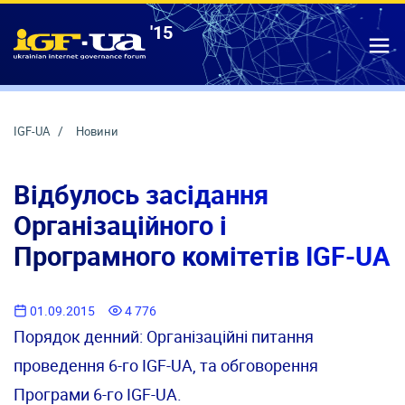
'15
IGF-UA
T
IGF-UA
Новини
Відбулось засідання
Організаційного і
Програмного комітетів IGF-UA
01.09.2015
4 776
Порядок денний: Організаційні питання
проведення 6-го IGF-UA, та обговорення
Програми 6-го IGF-UA.