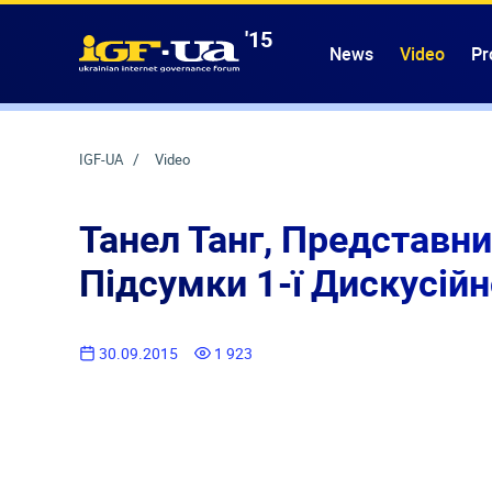
'15
IGF-UA
News
Video
Pr
IGF-UA
Video
Танел Танг, Представни
Підсумки 1-ї Дискусійн
30.09.2015
1 923