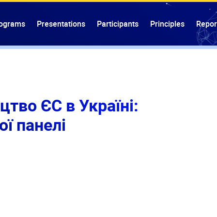
ograms
Presentations
Participants
Principles
Repor
цтво ЄС в Україні:
ої панелі