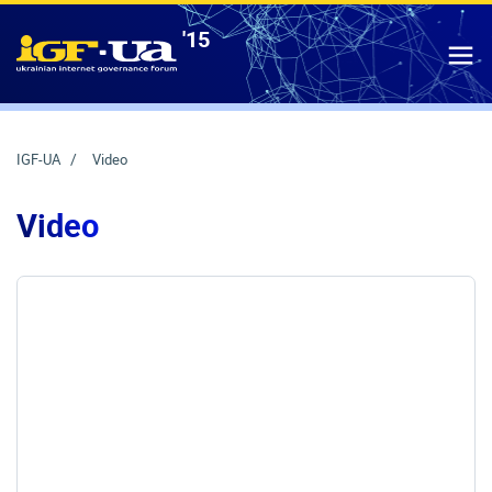
'15
IGF-UA
T
IGF-UA
Video
Video