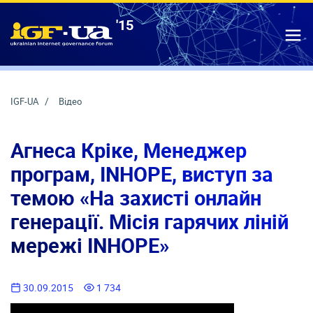
'15
IGF-UA
T
IGF-UA
Відео
Агнеса Кріке, Менеджер
програм, INHOPE, виступ за
темою «На захисті онлайн
генерації. Місія гарячих ліній
мережі INHOPE»
30.09.2015
1 734