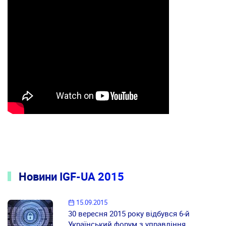
Новини IGF-UA 2015
15.09.2015
30 вересня 2015 року відбувся 6-й
Український форум з управління